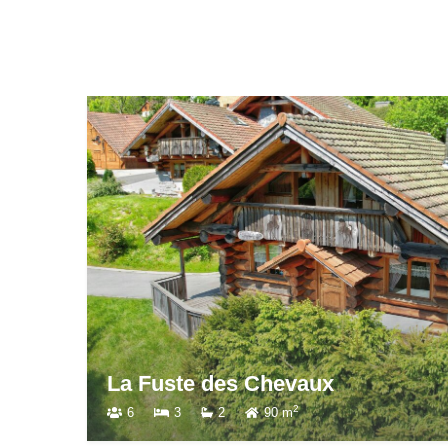
La Fuste des Chevaux
2
6
3
2
90 m