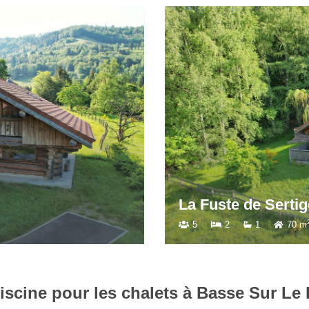
La Fuste du Sellie
6
3
3
90 m
iscine pour les chalets à Basse Sur Le