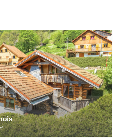
mois
2
m