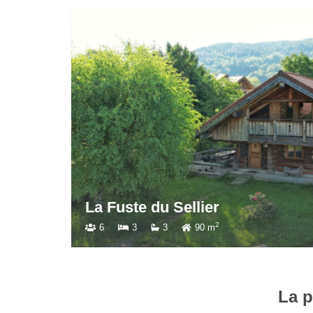
La Fuste du Suchelot
2
8
4
3
130 m
La p