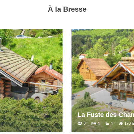
À la Bresse
La Fuste des Cha
8
4
4
170 