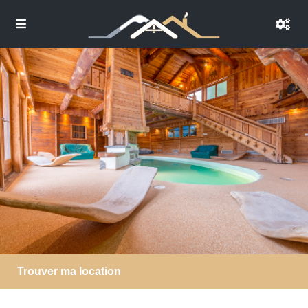
Trouver ma location