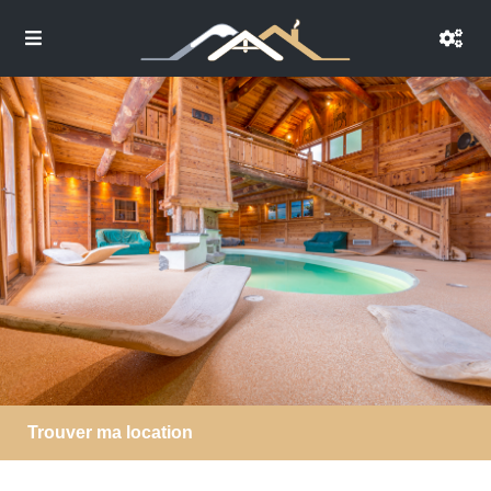
Trouver ma location