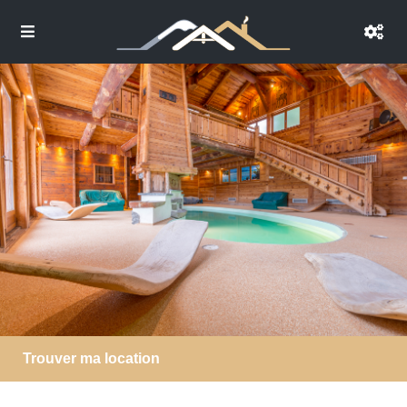
Trouver ma location