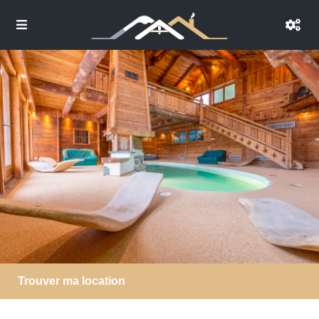
Trouver ma location