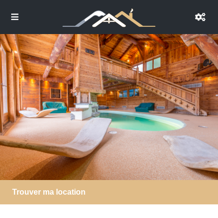
Trouver ma location