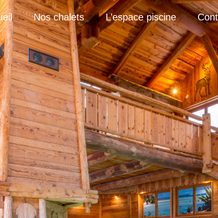
eil
Nos chalets
L’espace piscine
Cont