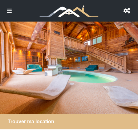
Trouver ma location