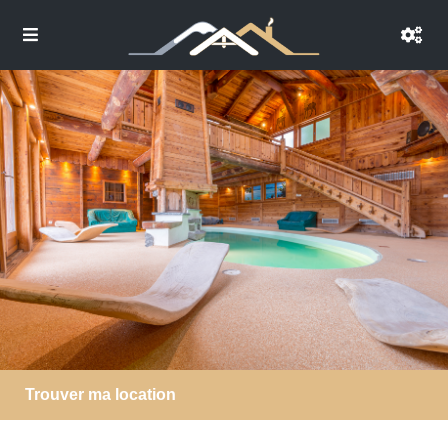
Trouver ma location