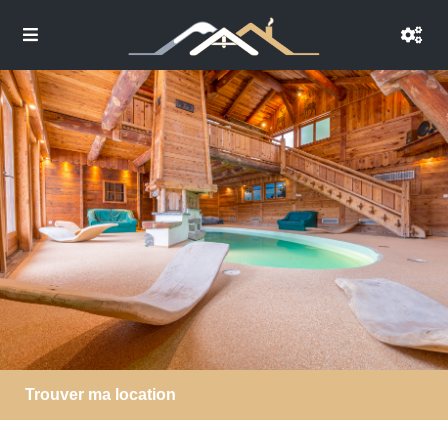
Trouver ma location