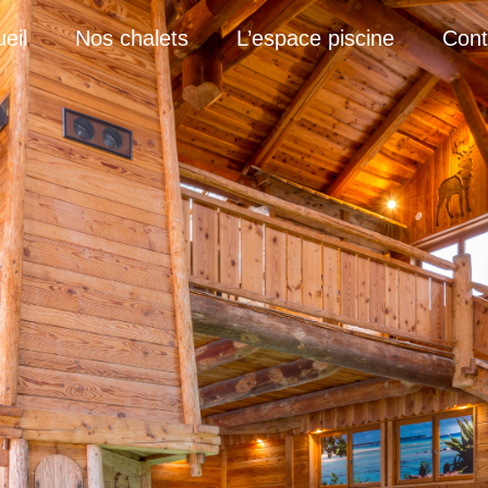
eil
Nos chalets
L’espace piscine
Cont