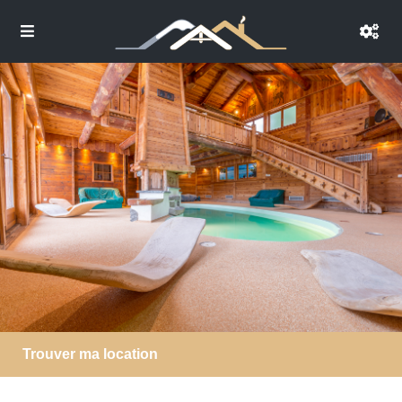
Trouver ma location