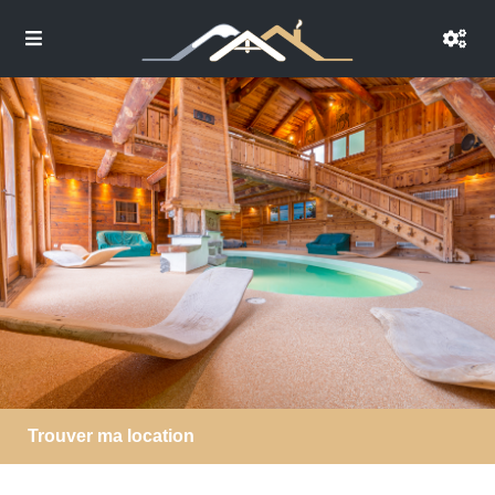
Trouver ma location