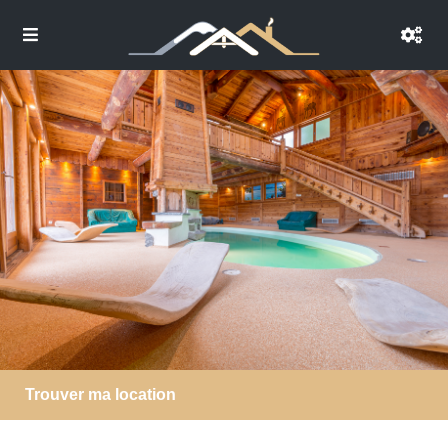
Trouver ma location