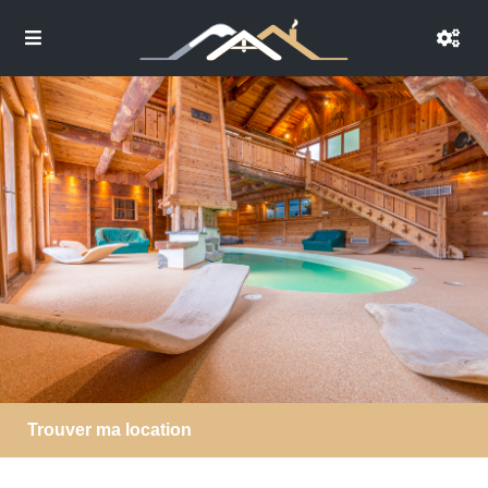
Trouver ma location