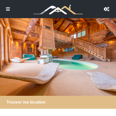
Trouver ma location