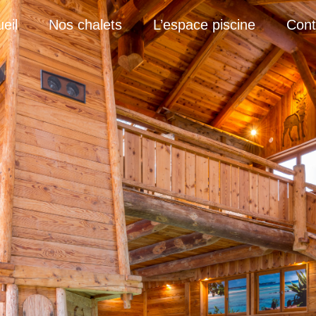
eil
Nos chalets
L’espace piscine
Cont