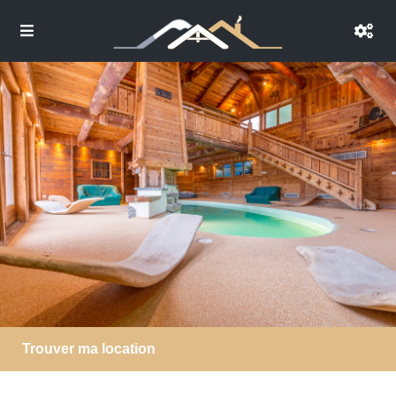
Trouver ma location