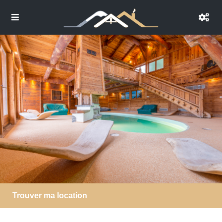
Trouver ma location