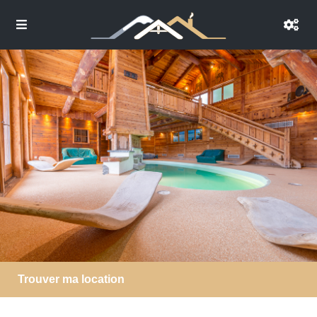
Trouver ma location