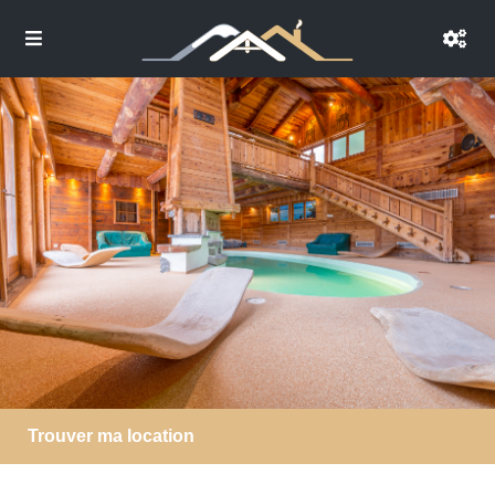
Trouver ma location