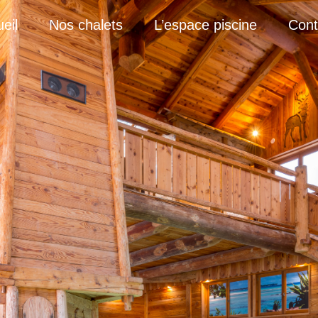
eil
Nos chalets
L’espace piscine
Cont