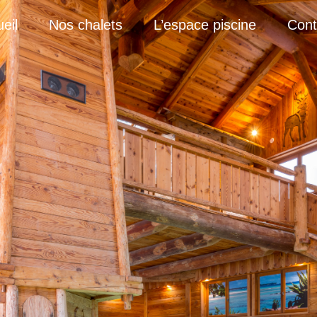
eil
Nos chalets
L’espace piscine
Cont