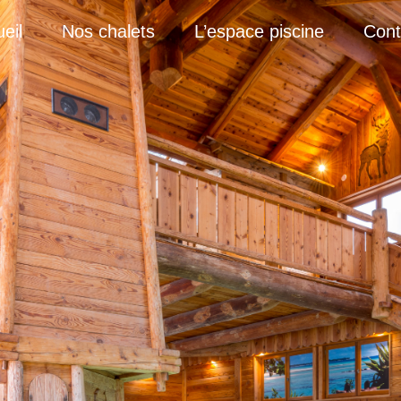
eil
Nos chalets
L’espace piscine
Cont