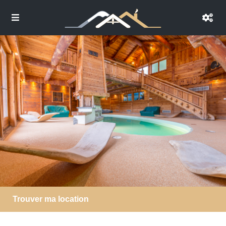
Trouver ma location