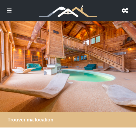
Trouver ma location