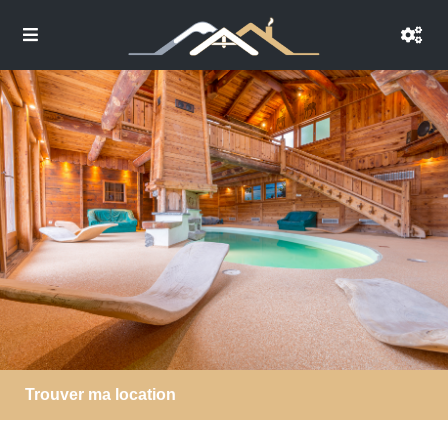
Trouver ma location