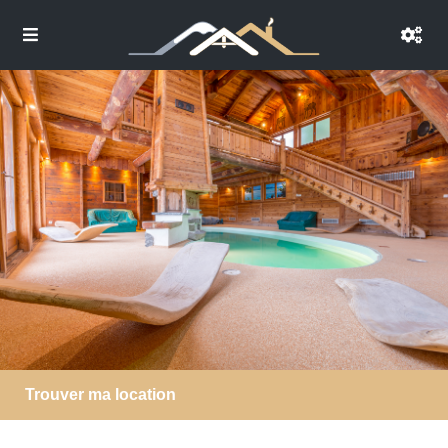
Trouver ma location