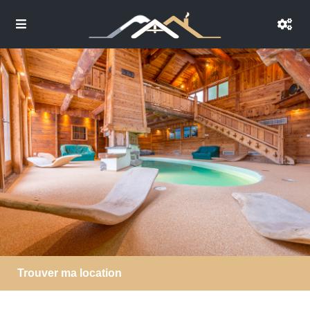
Trouver ma location