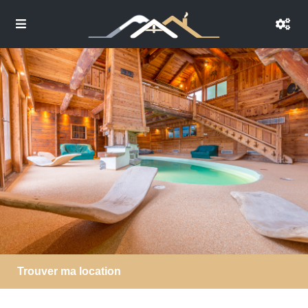
Trouver ma location