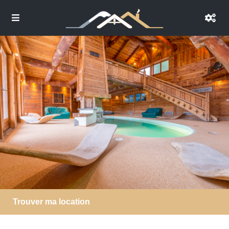
Trouver ma location