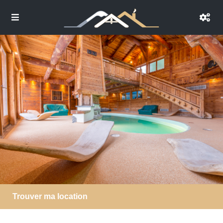
Trouver ma location