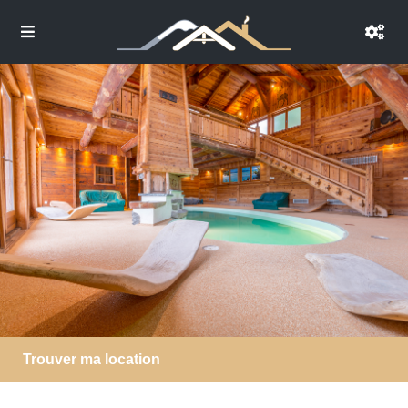
Trouver ma location