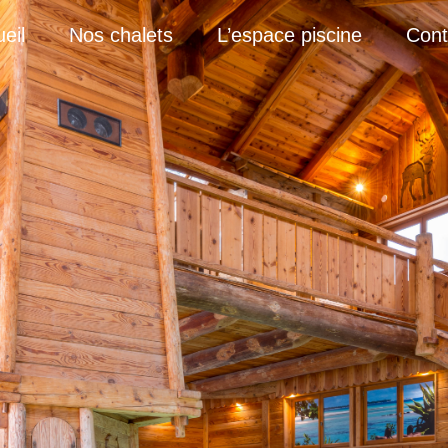
eil
Nos chalets
L’espace piscine
Cont