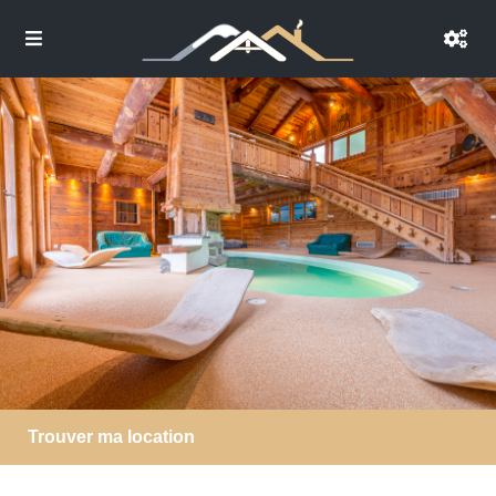
Trouver ma location