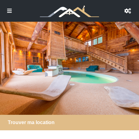
Trouver ma location