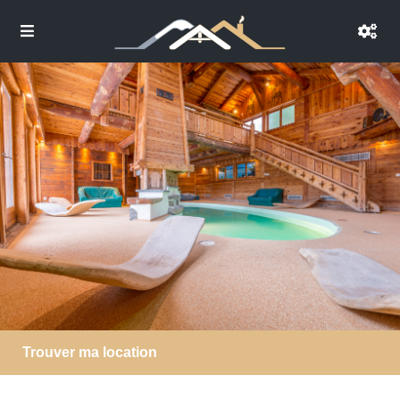
Trouver ma location