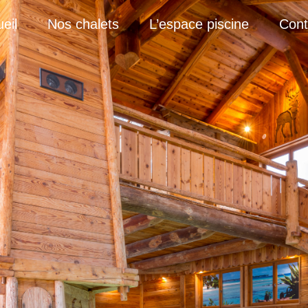
eil
Nos chalets
L’espace piscine
Cont