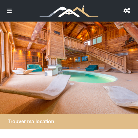
Trouver ma location