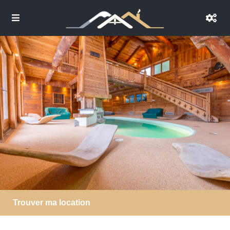
Trouver ma location