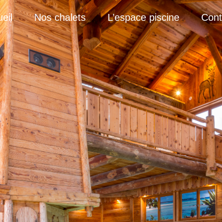
eil
Nos chalets
L’espace piscine
Cont