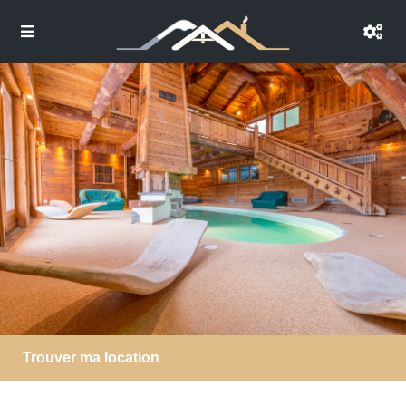
Trouver ma location