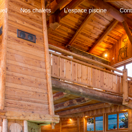
eil
Nos chalets
L’espace piscine
Cont