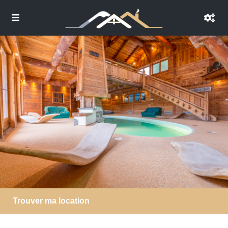
Trouver ma location