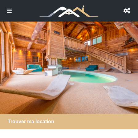
Trouver ma location