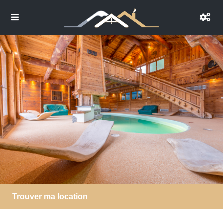
Trouver ma location