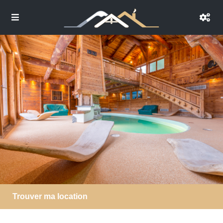
Trouver ma location