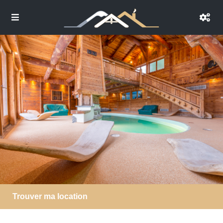
Trouver ma location