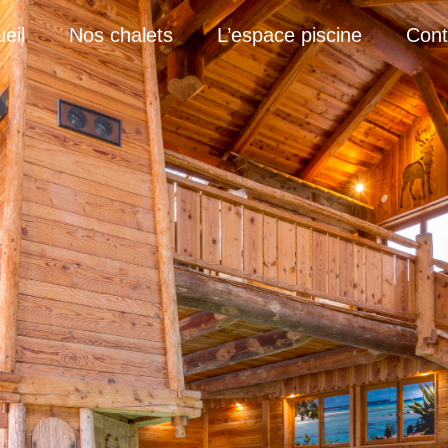
eil
Nos chalets
L’espace piscine
Cont