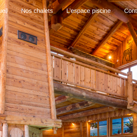
eil
Nos chalets
L’espace piscine
Cont